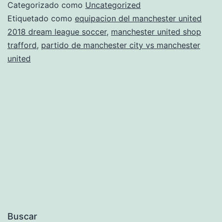
Beckham
Categorizado como
Uncategorized
–
Etiquetado como
equipacion del manchester united
2018 dream league soccer
,
manchester united shop
Camiseta
trafford
,
partido de manchester city vs manchester
Portugal
united
2021
2021
–
ColorMadrid
Buscar