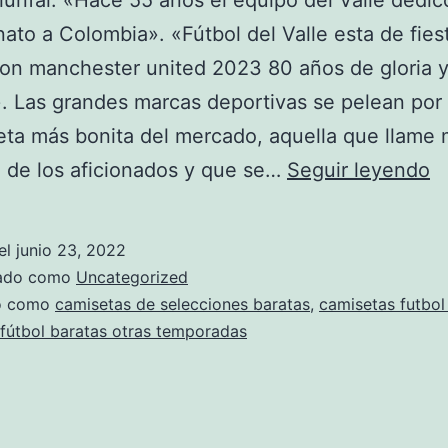
iunfal. «Hace 55 años el equipo del Valle dedic
to a Colombia». «Fútbol del Valle esta de fies
on manchester united 2023 80 años de gloria 
». Las grandes marcas deportivas se pelean por
eta más bonita del mercado, aquella que llame
c
 de los aficionados y que se…
Seguir leyendo
d
fu
el
junio 23, 2022
s
zado como
Uncategorized
m
do como
camisetas de selecciones baratas
,
camisetas futbol
fútbol baratas otras temporadas