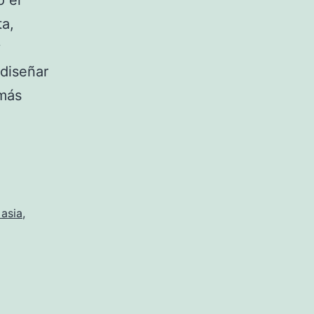
ó el
ta,
y
 diseñar
 más
amisetas
e
tbol
egunda
ano
 asia
,