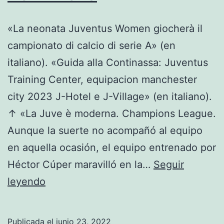
«La neonata Juventus Women giocherà il
campionato di calcio di serie A» (en
italiano). «Guida alla Continassa: Juventus
Training Center, equipacion manchester
city 2023 J-Hotel e J-Village» (en italiano).
↑ «La Juve è moderna. Champions League.
Aunque la suerte no acompañó al equipo
en aquella ocasión, el equipo entrenado por
Héctor Cúper maravilló en la…
Seguir
camisetas
leyendo
de
futbol
Publicada el
junio 23, 2022