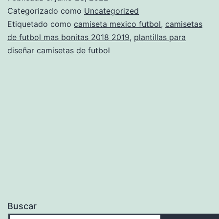
2014
Categorizado como
Uncategorized
2015
Etiquetado como
camiseta mexico futbol
,
camisetas
de futbol mas bonitas 2018 2019
,
plantillas para
diseñar camisetas de futbol
Buscar