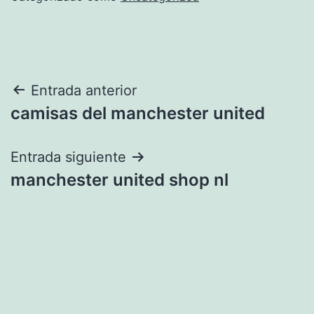
Navegación
Entrada anterior
camisas del manchester united
de
entradas
Entrada siguiente
manchester united shop nl