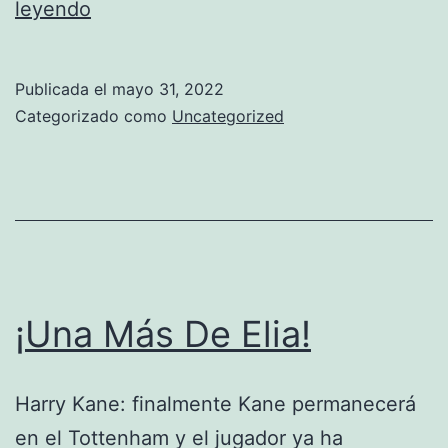
El
leyendo
Gran
Desafío
Publicada el
mayo 31, 2022
De
Categorizado como
Uncategorized
Lionel
Messi
En
PSG:
Ganar
La
¡Una Más De Elia!
UEFA
Champions
Harry Kane: finalmente Kane permanecerá
League
en el Tottenham y el jugador ya ha