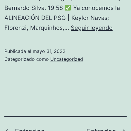
Bernardo Silva. 19:58
Ya conocemos la
ALINEACIÓN DEL PSG | Keylor Navas;
Jude
Florenzi, Marquinhos,…
Seguir leyendo
Bellin
Hace
Publicada el
mayo 31, 2022
Las
Categorizado como
Uncategorized
Delicia
Del
Manch
United