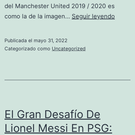
del Manchester United 2019 / 2020 es
Jugado
como la de la imagen…
Seguir leyendo
Del
Manche
Publicada el
mayo 31, 2022
United
Categorizado como
Uncategorized
Temen
Comer
Postre
Por
Cristia
El Gran Desafío De
Lionel Messi En PSG: