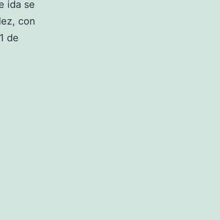
e ida se
dez, con
1 de