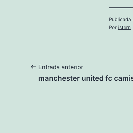
Publicada 
Por
istern
Navegación
Entrada anterior
manchester united fc cami
de
entradas