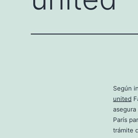
Según i
united
Fa
asegura 
París pa
trámite 