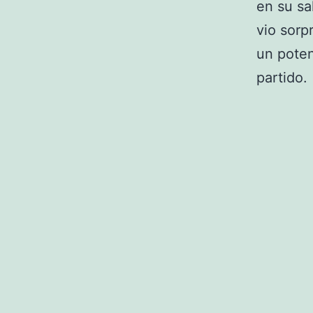
en su sa
vio sorp
un poten
partido.