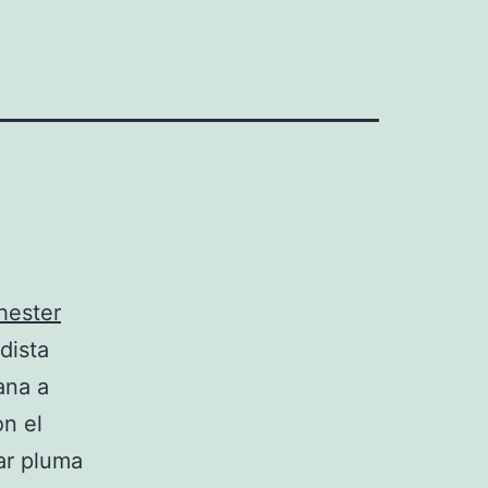
hester
dista
ana a
on el
jar pluma