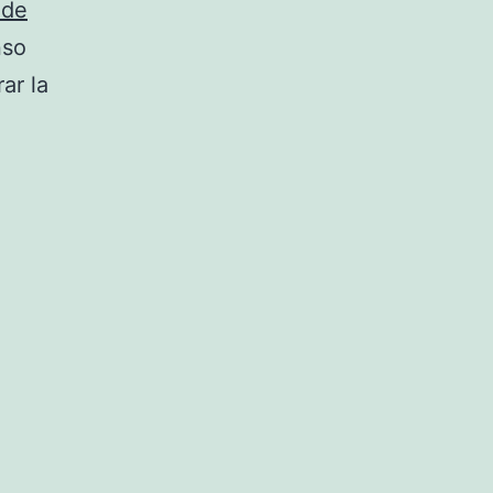
 de
nso
ar la