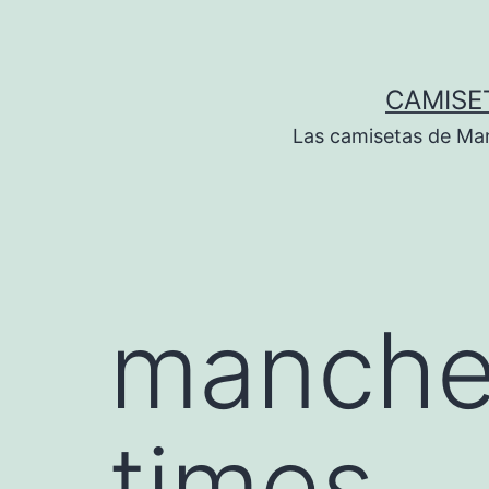
Saltar
al
contenido
CAMISE
Las camisetas de Man
manches
times