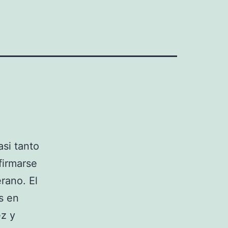
asi tanto
firmarse
rano. El
s en
ez y