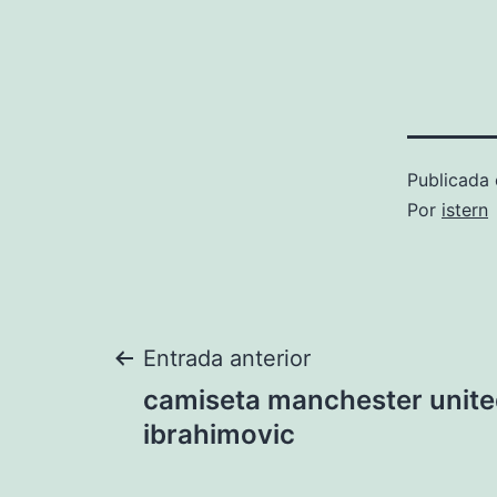
Publicada 
Por
istern
Navegación
Entrada anterior
camiseta manchester unit
de
ibrahimovic