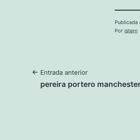
Publicada 
Por
istern
Navegación
Entrada anterior
pereira portero manchester
de
entradas