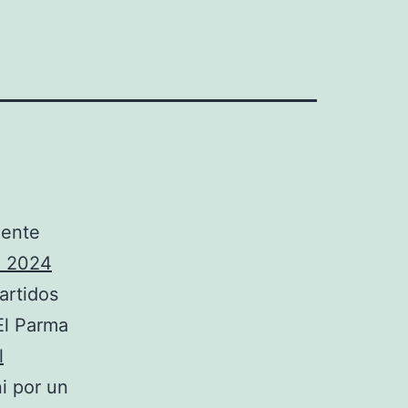
iente
d 2024
artidos
El Parma
l
i por un