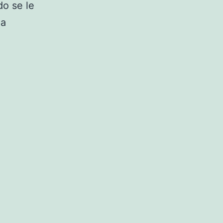
do se le
la