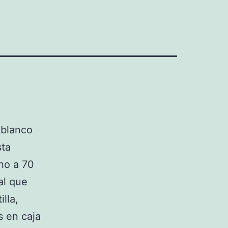
 blanco
sta
rno a 70
al que
lla,
 en caja