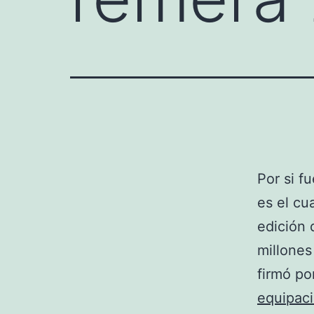
Por si f
es el cu
edición 
millones
firmó po
equipac