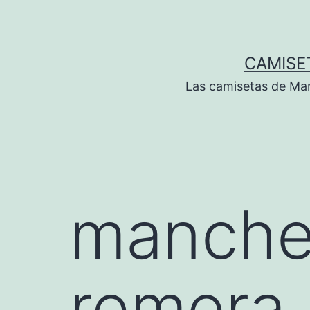
Saltar
al
contenido
CAMISE
Las camisetas de Man
manches
remera