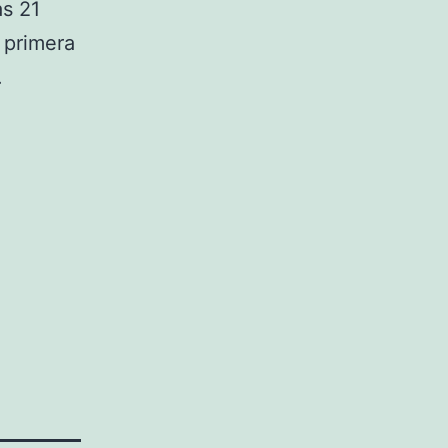
as 21
 primera
.