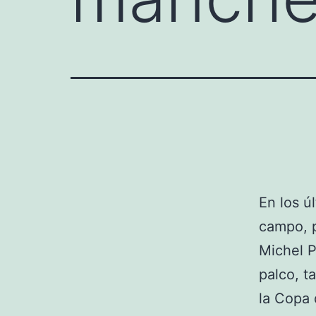
En los ú
campo, p
Michel P
palco, t
la Copa 