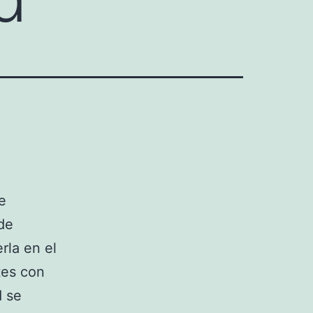
e
de
rla en el
tes con
d se