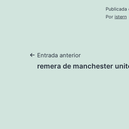
Publicada 
Por
istern
Navegación
Entrada anterior
remera de manchester uni
de
entradas