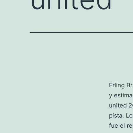
Erling B
y estima
united 
pista. L
fue el r