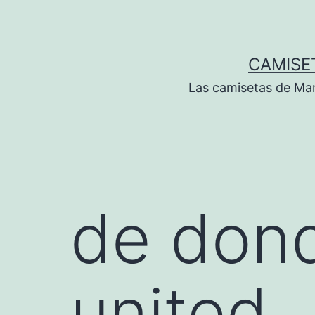
Saltar
al
contenido
CAMISE
Las camisetas de Man
de don
united