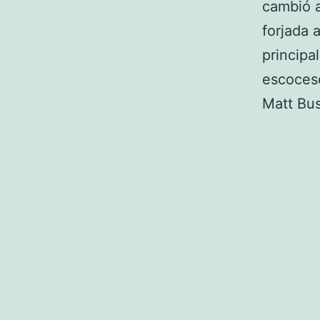
cambió al
forjada 
principa
escoces
Matt Bus