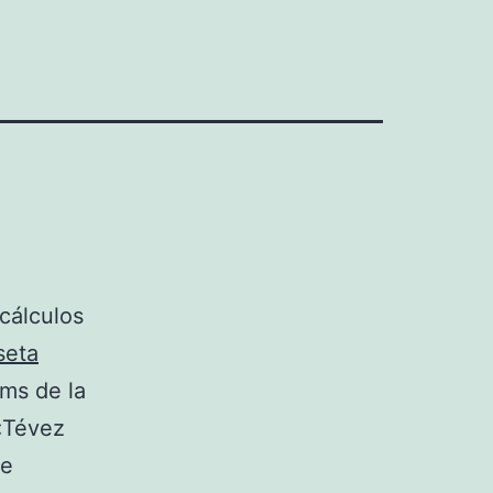
cálculos
seta
ms de la
 «Tévez
re