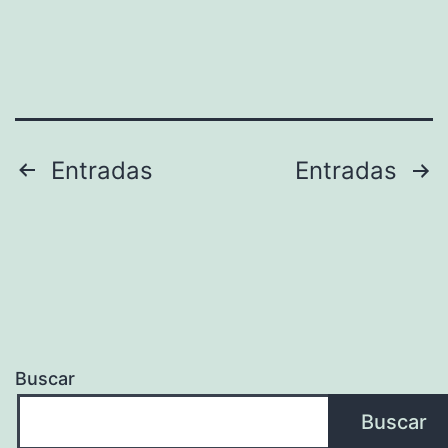
Paginación
Entradas
Entradas
de
entradas
Buscar
Buscar