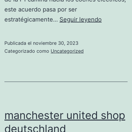
este acuerdo pasa por ser
equipacion
estratégicamente…
Seguir leyendo
de
mancheste
Publicada el
noviembre 30, 2023
united
Categorizado como
Uncategorized
2015
manchester united shop
deutschland