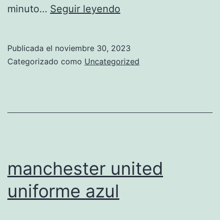
2
minuto…
Seguir leyendo
equipacion
manchester
Publicada el
noviembre 30, 2023
united
Categorizado como
Uncategorized
2017
manchester united
uniforme azul