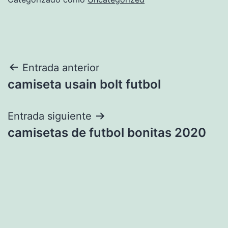
Navegación
Entrada anterior
camiseta usain bolt futbol
de
entradas
Entrada siguiente
camisetas de futbol bonitas 2020