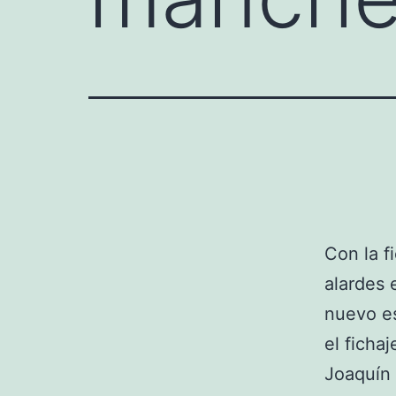
Con la f
alardes 
nuevo es
el ficha
Joaquín 