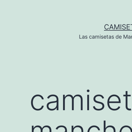
Saltar
al
contenido
CAMISE
Las camisetas de Man
camiset
manches