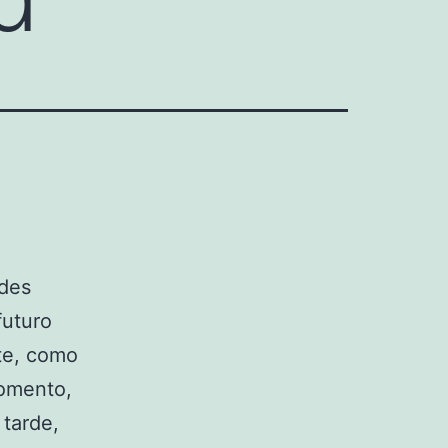
ndes
futuro
ste, como
momento,
tarde,