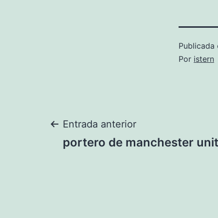
Publicada 
Por
istern
Navegación
Entrada anterior
portero de manchester uni
de
entradas