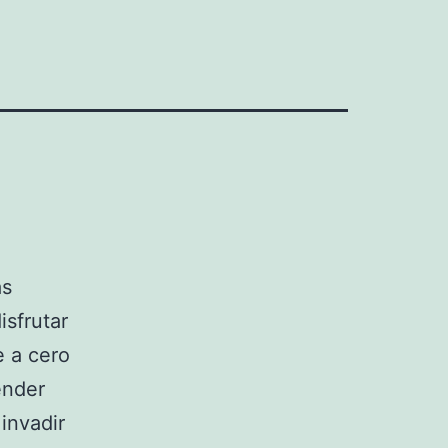
as
isfrutar
e a cero
ender
invadir