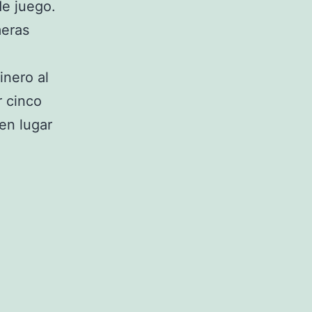
de juego.
meras
inero al
r cinco
en lugar