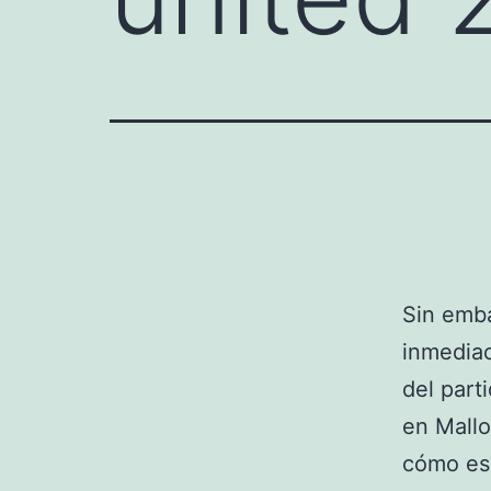
Sin emba
inmediac
del part
en Mallo
cómo es