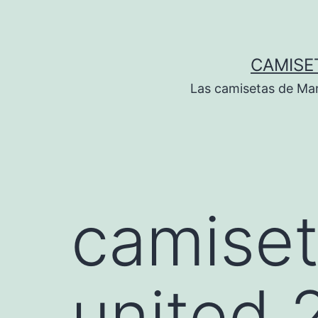
Saltar
al
contenido
CAMISE
Las camisetas de Man
camise
united 