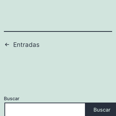
Paginación
Entradas
de
entradas
Buscar
Buscar