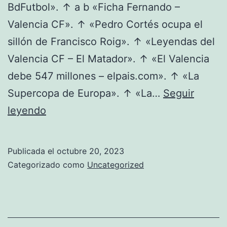
BdFutbol». ↑ a b «Ficha Fernando –
Valencia CF». ↑ «Pedro Cortés ocupa el
sillón de Francisco Roig». ↑ «Leyendas del
Valencia CF – El Matador». ↑ «El Valencia
debe 547 millones – elpais.com». ↑ «La
Supercopa de Europa». ↑ «La…
Seguir
manchester
leyendo
united
shop
Publicada el
octubre 20, 2023
tokyo
Categorizado como
Uncategorized