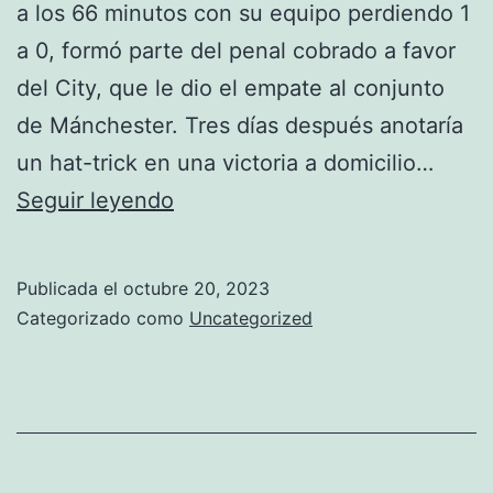
a los 66 minutos con su equipo perdiendo 1
a 0, formó parte del penal cobrado a favor
del City, que le dio el empate al conjunto
de Mánchester. Tres días después anotaría
un hat-trick en una victoria a domicilio…
manchester
Seguir leyendo
city
vs
Publicada el
octubre 20, 2023
manchester
Categorizado como
Uncategorized
united
online