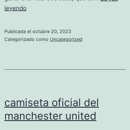
resultado
leyendo
manchester
city
Publicada el
octubre 20, 2023
vs
Categorizado como
Uncategorized
manchester
united
hoy
camiseta oficial del
manchester united