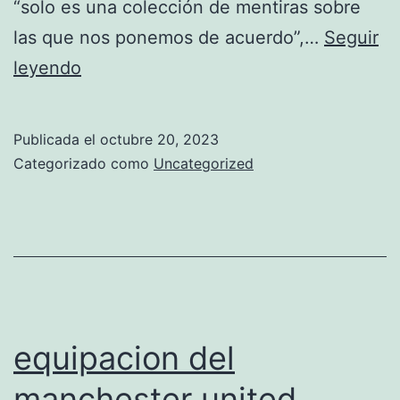
“solo es una colección de mentiras sobre
las que nos ponemos de acuerdo”,…
Seguir
joel
leyendo
portero
manchester
Publicada el
octubre 20, 2023
united
Categorizado como
Uncategorized
equipacion del
manchester united