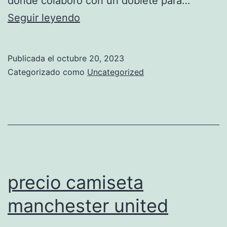
donde colaboró con un doblete para…
camiseta
Seguir leyendo
do
manchester
Publicada el
octubre 20, 2023
united
Categorizado como
Uncategorized
precio camiseta
manchester united