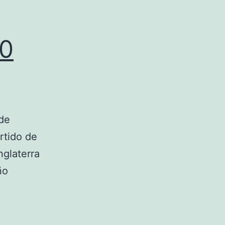
20
 de
rtido de
nglaterra
ño
manchester
united
2020