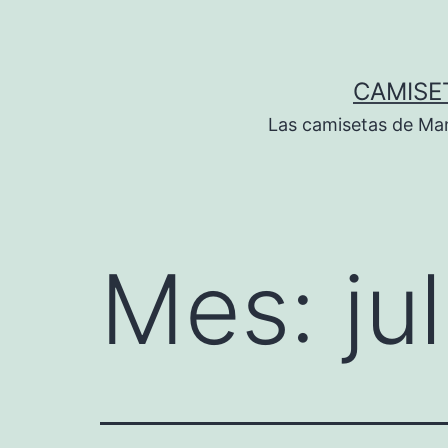
Saltar
al
contenido
CAMISE
Las camisetas de Man
Mes:
ju