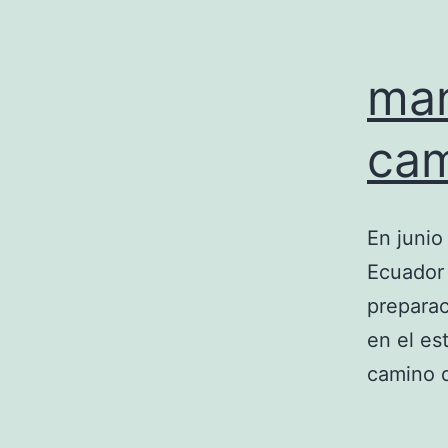
man
cam
En junio
Ecuador 
preparac
en el es
camino 