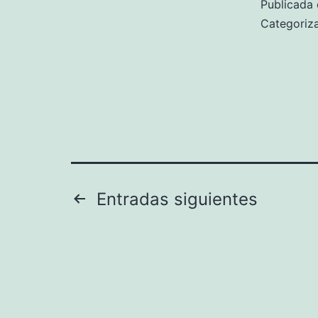
Publicada 
Categori
Paginación
Entradas
siguientes
de
entradas