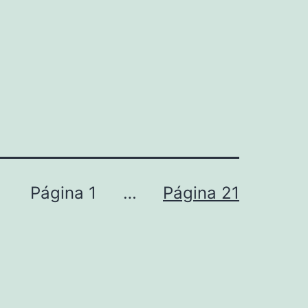
camiseta
Página 1
…
Página 21