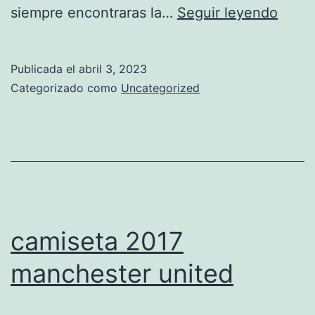
manc
siempre encontraras la…
Seguir leyendo
unite
adida
Publicada el
abril 3, 2023
camis
Categorizado como
Uncategorized
camiseta 2017
manchester united