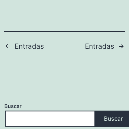
Paginación
Entradas
Entradas
de
entradas
Buscar
Buscar