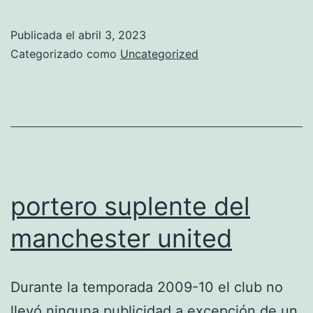
treino
manchester
Publicada el
abril 3, 2023
united
Categorizado como
Uncategorized
portero suplente del
manchester united
Durante la temporada 2009-10 el club no
llevó ninguna publicidad a excepción de un