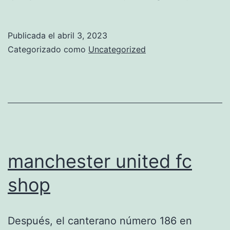
de
ma
Publicada el
abril 3, 2023
un
Categorizado como
Uncategorized
pa
dr
le
so
20
manchester united fc
shop
Después, el canterano número 186 en