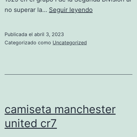
camiseta
no superar la…
Seguir leyendo
alternativa
de
Publicada el
abril 3, 2023
manchester
Categorizado como
Uncategorized
united
camiseta manchester
united cr7