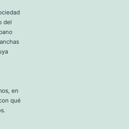
sociedad
o del
ébano
 anchas
uya
mos, en
 con qué
s.