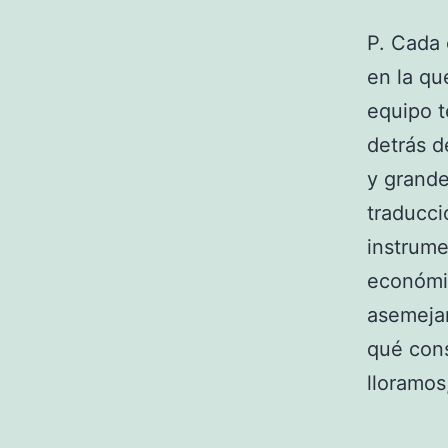
P. Cada 
en la qu
equipo t
detrás d
y grande
traducci
instrume
económi
asemejam
qué cons
lloramos